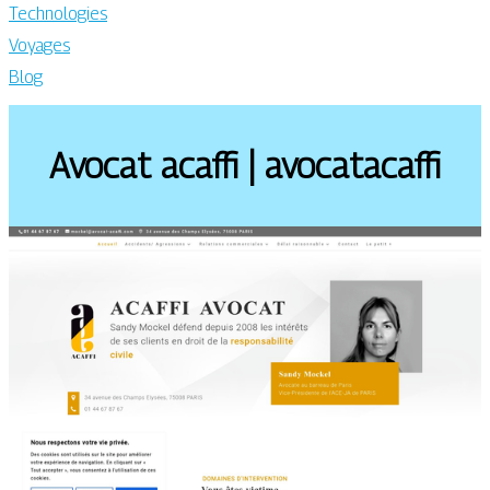
Technologies
Voyages
Blog
Avocat acaffi | avocatacaffi