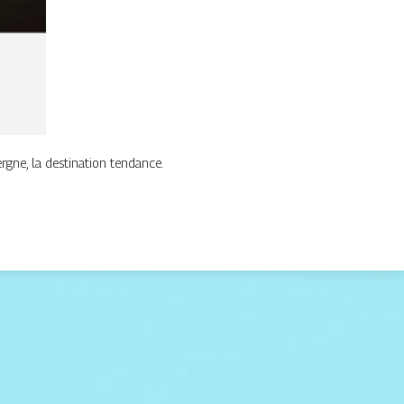
ergne, la destination tendance.