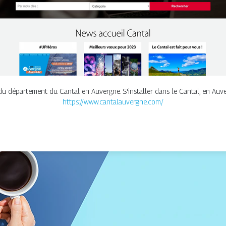
e du département du Cantal en Auvergne. S'installer dans le Cantal, en Auv
https://www.cantalauvergne.com/