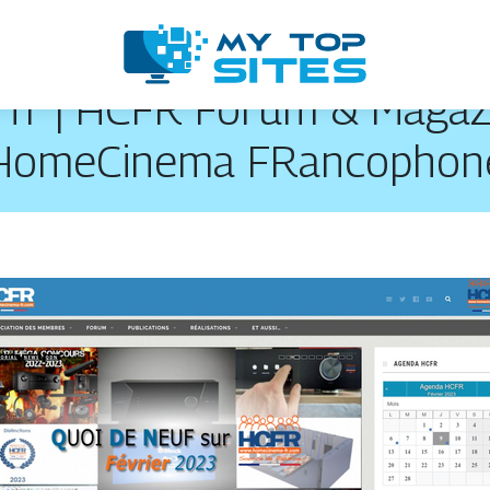
r | HCFR Forum & Magazi
HomeCinema FRancophon