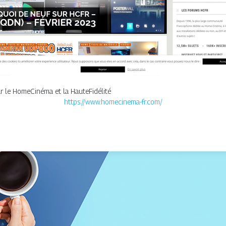
r le HomeCinéma et la HauteFidélité
https://www.homecinema-fr.com/