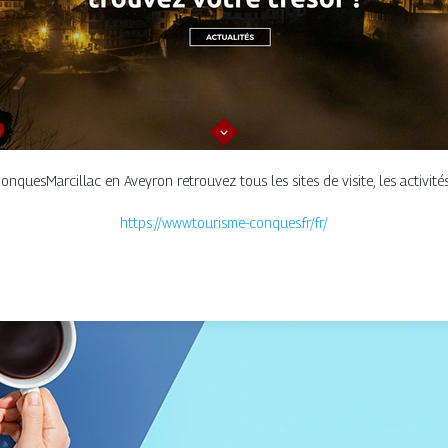
nquesMarcillac en Aveyron retrouvez tous les sites de visite, les activités 
https://www.tourisme-conques.fr/fr/