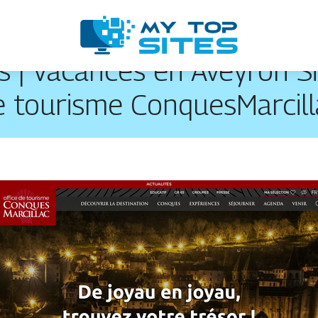
| Vacances en Aveyron Sit
e tourisme ConquesMarcill